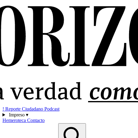
!
Reporte Ciudadano
Podcast
Impreso
▾
Hemeroteca
Contacto