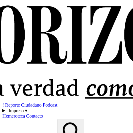
!
Reporte Ciudadano
Podcast
Impreso
▾
Hemeroteca
Contacto