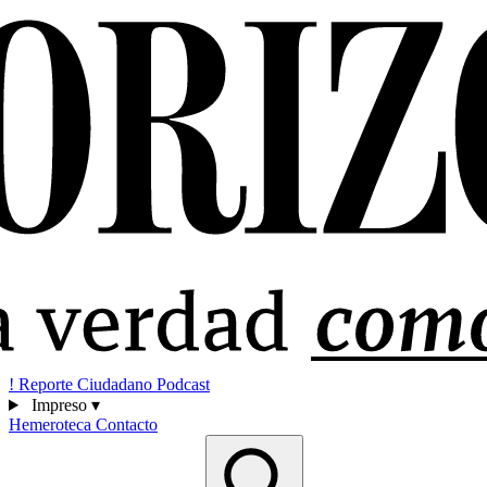
!
Reporte Ciudadano
Podcast
Impreso
▾
Hemeroteca
Contacto