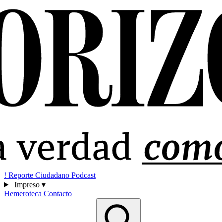
!
Reporte Ciudadano
Podcast
Impreso
▾
Hemeroteca
Contacto