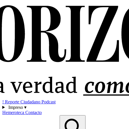
!
Reporte Ciudadano
Podcast
Impreso
▾
Hemeroteca
Contacto