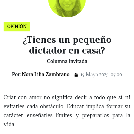
CERRAR
X
OPINIÓN
NUEVO
TAMAULIPAS
COAHUILA
NACIONAL
INTERNACIONAL
FINANZAS
OPINIÓN
DEPORTES
ESPECTÁCULOS
TENDENCIA
ESTILO
PODCAST
CONTACTO
NEWSLETTER
HEMEROTECA
SUPLEMENTOS
¿Tienes un pequeño
LEÓN
DE
dictador en casa?
VIDA
Columna Invitada
Por:
Nora Lilia Zambrano
19 Mayo 2025, 07:00
Criar con amor no significa decir a todo que sí, ni
evitarles cada obstáculo. Educar implica formar su
carácter, enseñarles límites y prepararlos para la
vida.