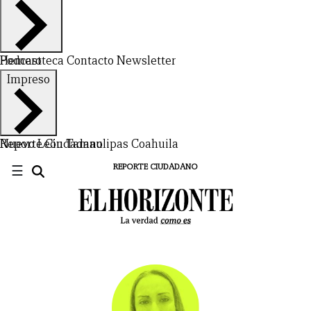
Hemeroteca
Podcast
Contacto
Newsletter
Impreso
Nuevo León
Reporte Ciudadano
Tamaulipas
Coahuila
☰
REPORTE CIUDADANO