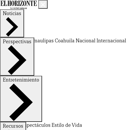
Noticias
Nuevo León
Tamaulipas
Coahuila
Nacional
Internacional
Perspectivas
Finanzas
Opinión
Entretenimiento
Deportes
Espectáculos
Estilo de Vida
Recursos