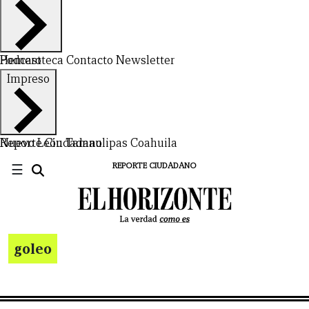
Hemeroteca
Podcast
Contacto
Newsletter
Impreso
Nuevo León
Reporte Ciudadano
Tamaulipas
Coahuila
☰
REPORTE CIUDADANO
goleo