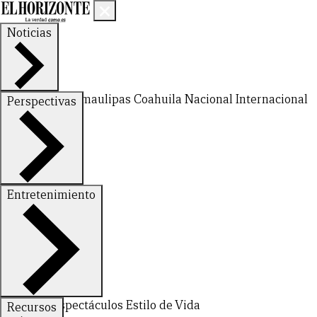
Noticias
Nuevo León
Tamaulipas
Coahuila
Nacional
Internacional
Perspectivas
Finanzas
Opinión
Entretenimiento
Deportes
Espectáculos
Estilo de Vida
Recursos