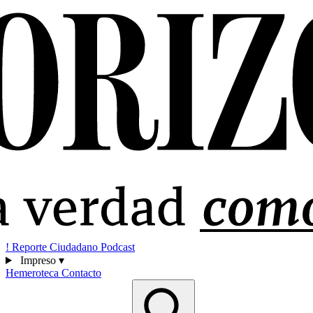
!
Reporte Ciudadano
Podcast
Impreso
▾
Hemeroteca
Contacto