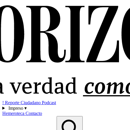
!
Reporte Ciudadano
Podcast
Impreso
▾
Hemeroteca
Contacto