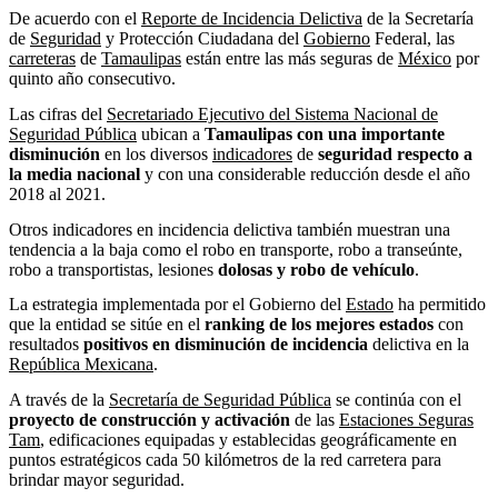
De acuerdo con el
Reporte de Incidencia Delictiva
de la Secretaría
de
Seguridad
y Protección Ciudadana del
Gobierno
Federal, las
carreteras
de
Tamaulipas
están entre las más seguras de
México
por
quinto año consecutivo.
Las cifras del
Secretariado Ejecutivo del Sistema Nacional de
Seguridad Pública
ubican a
Tamaulipas con una importante
disminución
en los diversos
indicadores
de
seguridad respecto a
la media nacional
y con una considerable reducción desde el año
2018 al 2021.
Otros indicadores en incidencia delictiva también muestran una
tendencia a la baja como el robo en transporte, robo a transeúnte,
robo a transportistas, lesiones
dolosas y robo de vehículo
.
La estrategia implementada por el Gobierno del
Estado
ha permitido
que la entidad se sitúe en el
ranking de los mejores estados
con
resultados
positivos en disminución de incidencia
delictiva en la
República Mexicana
.
A través de la
Secretaría de Seguridad Pública
se continúa con el
proyecto de construcción y activación
de las
Estaciones Seguras
Tam
, edificaciones equipadas y establecidas geográficamente en
puntos estratégicos cada 50 kilómetros de la red carretera para
brindar mayor seguridad.