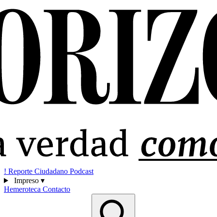
!
Reporte Ciudadano
Podcast
Impreso
▾
Hemeroteca
Contacto