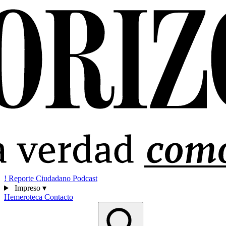
!
Reporte Ciudadano
Podcast
Impreso
▾
Hemeroteca
Contacto