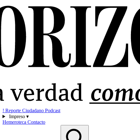
!
Reporte Ciudadano
Podcast
Impreso
▾
Hemeroteca
Contacto