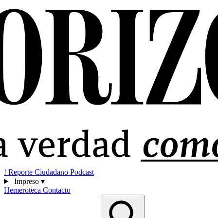
!
Reporte Ciudadano
Podcast
Impreso
▾
Hemeroteca
Contacto