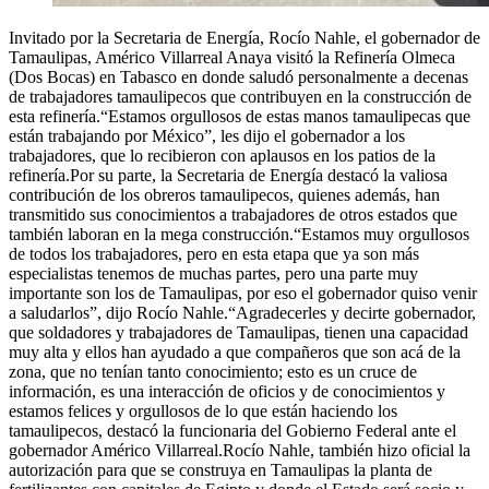
Invitado por la Secretaria de Energía, Rocío Nahle, el gobernador de
Tamaulipas, Américo Villarreal Anaya visitó la Refinería Olmeca
(Dos Bocas) en Tabasco en donde saludó personalmente a decenas
de trabajadores tamaulipecos que contribuyen en la construcción de
esta refinería.“Estamos orgullosos de estas manos tamaulipecas que
están trabajando por México”, les dijo el gobernador a los
trabajadores, que lo recibieron con aplausos en los patios de la
refinería.Por su parte, la Secretaria de Energía destacó la valiosa
contribución de los obreros tamaulipecos, quienes además, han
transmitido sus conocimientos a trabajadores de otros estados que
también laboran en la mega construcción.“Estamos muy orgullosos
de todos los trabajadores, pero en esta etapa que ya son más
especialistas tenemos de muchas partes, pero una parte muy
importante son los de Tamaulipas, por eso el gobernador quiso venir
a saludarlos”, dijo Rocío Nahle.“Agradecerles y decirte gobernador,
que soldadores y trabajadores de Tamaulipas, tienen una capacidad
muy alta y ellos han ayudado a que compañeros que son acá de la
zona, que no tenían tanto conocimiento; esto es un cruce de
información, es una interacción de oficios y de conocimientos y
estamos felices y orgullosos de lo que están haciendo los
tamaulipecos, destacó la funcionaria del Gobierno Federal ante el
gobernador Américo Villarreal.Rocío Nahle, también hizo oficial la
autorización para que se construya en Tamaulipas la planta de