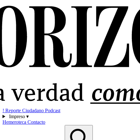
!
Reporte Ciudadano
Podcast
Impreso
▾
Hemeroteca
Contacto