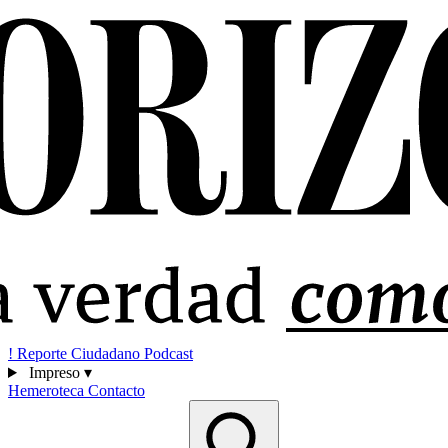
!
Reporte Ciudadano
Podcast
Impreso
▾
Hemeroteca
Contacto