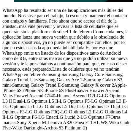
WhatsApp ha resultado ser una de las aplicaciones más útiles del
mundo. Nos sirve para el trabajo, la escuela y mantener el contacto
con amigos y familiares. Pero ahora que se acerca el día de la
amistad, más vale prevenir y revisar la lista de celulares que se
quedarán sin la plataforma desde el 1 de febrero.Como cada mes, la
aplicación lanza una nueva versión que debido a la obsolencia de
algunos dispositivos, ya no puede ser compatible con ellos, por lo
que en estos casos la app queda inhabilitada.Es por eso que
WhatsApp emite un listado de los dispositivos tanto de Android
como de iOs, entre otras marcas que ya no podrán utilizar su nueva
versión y te la presentamos a continuación para que, en caso de ser
necesario, estés preparado.Lista de celulares que ya no tendrán
WhatsApp en febreroSamsung-Samsung Galaxy Core-Samsung
Galaxy Trend Lite-Samsung Galaxy Ace 2-Samsung Galaxy S3
mini-Samsung Galaxy Trend II-Samsung Galaxy X cover 2Apple-
iPhone 6S-iPhone SE-iPhone 6S PlusHuawei-Huawei Ascend
Mate-Huawei Ascend G740-Huawei Ascend D2LG-LG Optimus
L3 II Dual-LG Optimus L5 II-LG Optimus F5-LG Optimus L3 II-
LG Optimus L7II-LG Optimus L5 Dual-LG Optimus L7 Dual-LG
Optimus F3-LG Optimus F3Q-LG Optimus L2 II-LG Optimus L4
II-LG Optimus F6-LG EnactLG Lucid 2-LG Optimus F7Otras
marcas-Sony Xperia M-Lenovo A820-Faea F1THL W8-Wiko Cink
Five-Wiko Darknight-Archos 53 Platinum (I)