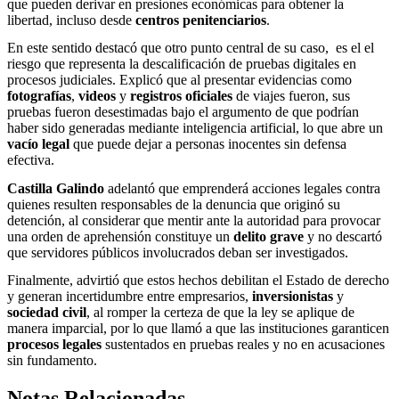
que pueden derivar en presiones económicas para obtener la
libertad, incluso desde
centros penitenciarios
.
En este sentido destacó que otro punto central de su caso, es el el
riesgo que representa la descalificación de pruebas digitales en
procesos judiciales. Explicó que al presentar evidencias como
fotografías
,
videos
y
registros oficiales
de viajes fueron, sus
pruebas fueron desestimadas bajo el argumento de que podrían
haber sido generadas mediante inteligencia artificial, lo que abre un
vacío legal
que puede dejar a personas inocentes sin defensa
efectiva.
Castilla Galindo
adelantó que emprenderá acciones legales contra
quienes resulten responsables de la denuncia que originó su
detención, al considerar que mentir ante la autoridad para provocar
una orden de aprehensión constituye un
delito grave
y no descartó
que servidores públicos involucrados deban ser investigados.
Finalmente, advirtió que estos hechos debilitan el Estado de derecho
y generan incertidumbre entre empresarios,
inversionistas
y
sociedad
civil
, al romper la certeza de que la ley se aplique de
manera imparcial, por lo que llamó a que las instituciones garanticen
procesos legales
sustentados en pruebas reales y no en acusaciones
sin fundamento.
Notas Relacionadas