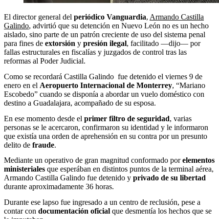
El director general del
periódico
Vanguardia
,
Armando Castilla
Galindo
, advirtió que su detención en Nuevo León no es un hecho
aislado, sino parte de un patrón creciente de uso del sistema penal
para fines de
extorsión
y
presión
ilegal
, facilitado —dijo— por
fallas estructurales en fiscalías y juzgados de control tras las
reformas al Poder Judicial.
Como se recordará Castilla Galindo fue detenido el viernes 9 de
enero en el
Aeropuerto Internacional de Monterrey
, “Mariano
Escobedo” cuando se disponía a abordar un vuelo doméstico con
destino a Guadalajara, acompañado de su esposa.
En ese momento desde el
primer filtro de seguridad
, varias
personas se le acercaron, confirmaron su identidad y le informaron
que existía una orden de aprehensión en su contra por un presunto
delito de
fraude
.
Mediante un operativo de gran magnitud conformado por
elementos
ministeriales
que esperában en distintos puntos de la terminal aérea,
Armando Castilla Galindo fue detenido y
privado de su libertad
durante aproximadamente 36 horas.
Durante ese lapso fue ingresado a un centro de reclusión, pese a
contar con
documentación oficial
que desmentía los hechos que se