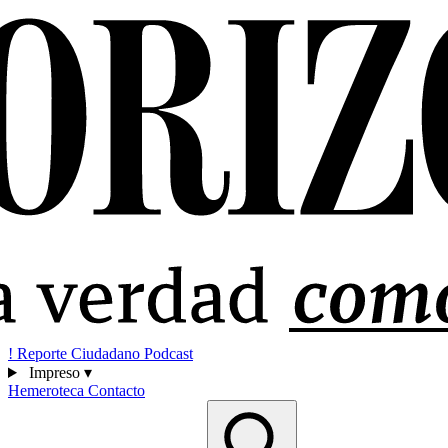
!
Reporte Ciudadano
Podcast
Impreso
▾
Hemeroteca
Contacto