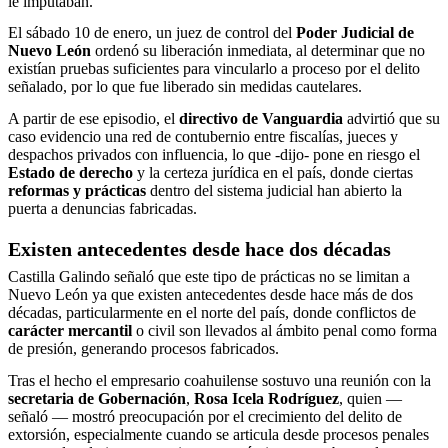
le imputaban.
El sábado 10 de enero, un juez de control del
Poder Judicial de
Nuevo León
ordenó su liberación inmediata, al determinar que no
existían pruebas suficientes para vincularlo a proceso por el delito
señalado, por lo que fue liberado sin medidas cautelares.
A partir de ese episodio, el
directivo de Vanguardia
advirtió que su
caso evidencio una red de contubernio entre fiscalías, jueces y
despachos privados con influencia, lo que -dijo- pone en riesgo el
Estado de derecho
y la certeza jurídica en el país, donde ciertas
reformas y prácticas
dentro del sistema judicial han abierto la
puerta a denuncias fabricadas.
Existen antecedentes desde hace dos décadas
Castilla Galindo señaló que este tipo de prácticas no se limitan a
Nuevo León ya que existen antecedentes desde hace más de dos
décadas, particularmente en el norte del país, donde conflictos de
carácter mercantil
o civil son llevados al ámbito penal como forma
de presión, generando procesos fabricados.
Tras el hecho el empresario coahuilense sostuvo una reunión con la
secretaria de Gobernación
,
Rosa Icela Rodríguez
, quien —
señaló — mostró preocupación por el crecimiento del delito de
extorsión, especialmente cuando se articula desde procesos penales