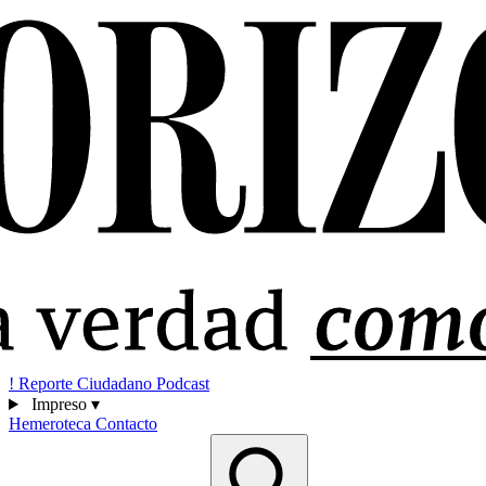
!
Reporte Ciudadano
Podcast
Impreso
▾
Hemeroteca
Contacto