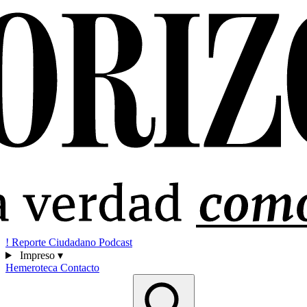
!
Reporte Ciudadano
Podcast
Impreso
▾
Hemeroteca
Contacto