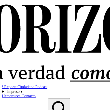
!
Reporte Ciudadano
Podcast
Impreso
▾
Hemeroteca
Contacto