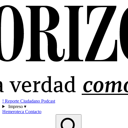
!
Reporte Ciudadano
Podcast
Impreso
▾
Hemeroteca
Contacto