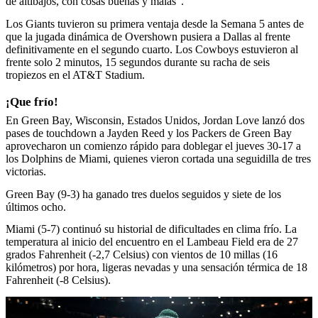
de altibajos, con cosas buenas y malas”.
Los Giants tuvieron su primera ventaja desde la Semana 5 antes de
que la jugada dinámica de Overshown pusiera a Dallas al frente
definitivamente en el segundo cuarto. Los Cowboys estuvieron al
frente solo 2 minutos, 15 segundos durante su racha de seis
tropiezos en el AT&T Stadium.
¡Que frío!
En Green Bay, Wisconsin, Estados Unidos, Jordan Love lanzó dos
pases de touchdown a Jayden Reed y los Packers de Green Bay
aprovecharon un comienzo rápido para doblegar el jueves 30-17 a
los Dolphins de Miami, quienes vieron cortada una seguidilla de tres
victorias.
Green Bay (9-3) ha ganado tres duelos seguidos y siete de los
últimos ocho.
Miami (5-7) continuó su historial de dificultades en clima frío. La
temperatura al inicio del encuentro en el Lambeau Field era de 27
grados Fahrenheit (-2,7 Celsius) con vientos de 10 millas (16
kilómetros) por hora, ligeras nevadas y una sensación térmica de 18
Fahrenheit (-8 Celsius).