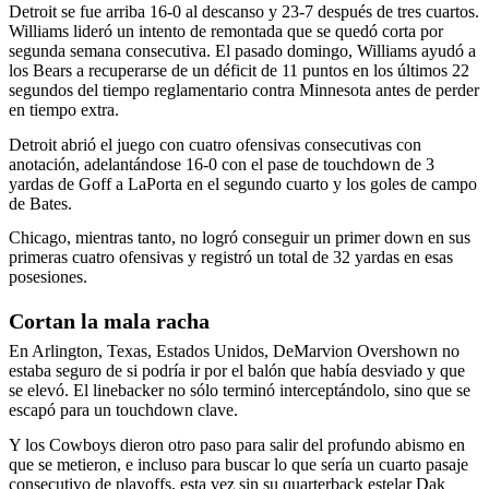
Detroit se fue arriba 16-0 al descanso y 23-7 después de tres cuartos.
Williams lideró un intento de remontada que se quedó corta por
segunda semana consecutiva. El pasado domingo, Williams ayudó a
los Bears a recuperarse de un déficit de 11 puntos en los últimos 22
segundos del tiempo reglamentario contra Minnesota antes de perder
en tiempo extra.
Detroit abrió el juego con cuatro ofensivas consecutivas con
anotación, adelantándose 16-0 con el pase de touchdown de 3
yardas de Goff a LaPorta en el segundo cuarto y los goles de campo
de Bates.
Chicago, mientras tanto, no logró conseguir un primer down en sus
primeras cuatro ofensivas y registró un total de 32 yardas en esas
posesiones.
Cortan la mala racha
En Arlington, Texas, Estados Unidos, DeMarvion Overshown no
estaba seguro de si podría ir por el balón que había desviado y que
se elevó. El linebacker no sólo terminó interceptándolo, sino que se
escapó para un touchdown clave.
Y los Cowboys dieron otro paso para salir del profundo abismo en
que se metieron, e incluso para buscar lo que sería un cuarto pasaje
consecutivo de playoffs, esta vez sin su quarterback estelar Dak