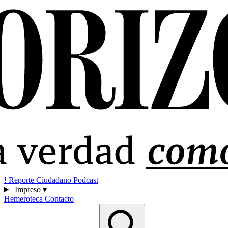
!
Reporte Ciudadano
Podcast
Impreso
▾
Hemeroteca
Contacto