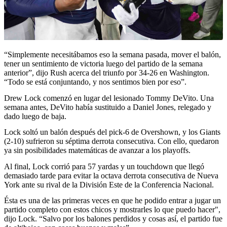
“Simplemente necesitábamos eso la semana pasada, mover el balón,
tener un sentimiento de victoria luego del partido de la semana
anterior”, dijo Rush acerca del triunfo por 34-26 en Washington.
“Todo se está conjuntando, y nos sentimos bien por eso”.
Drew Lock comenzó en lugar del lesionado Tommy DeVito. Una
semana antes, DeVito había sustituido a Daniel Jones, relegado y
dado luego de baja.
Lock soltó un balón después del pick-6 de Overshown, y los Giants
(2-10) sufrieron su séptima derrota consecutiva. Con ello, quedaron
ya sin posibilidades matemáticas de avanzar a los playoffs.
Al final, Lock corrió para 57 yardas y un touchdown que llegó
demasiado tarde para evitar la octava derrota consecutiva de Nueva
York ante su rival de la División Este de la Conferencia Nacional.
Ésta es una de las primeras veces en que he podido entrar a jugar un
partido completo con estos chicos y mostrarles lo que puedo hacer",
dijo Lock. “Salvo por los balones perdidos y cosas así, el partido fue