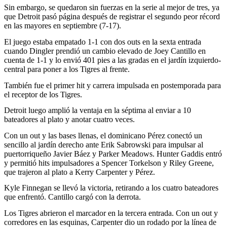
Sin embargo, se quedaron sin fuerzas en la serie al mejor de tres, ya
que Detroit pasó página después de registrar el segundo peor récord
en las mayores en septiembre (7-17).
El juego estaba empatado 1-1 con dos outs en la sexta entrada
cuando Dingler prendió un cambio elevado de Joey Cantillo en
cuenta de 1-1 y lo envió 401 pies a las gradas en el jardín izquierdo-
central para poner a los Tigres al frente.
También fue el primer hit y carrera impulsada en postemporada para
el receptor de los Tigres.
Detroit luego amplió la ventaja en la séptima al enviar a 10
bateadores al plato y anotar cuatro veces.
Con un out y las bases llenas, el dominicano Pérez conectó un
sencillo al jardín derecho ante Erik Sabrowski para impulsar al
puertorriqueño Javier Báez y Parker Meadows. Hunter Gaddis entró
y permitió hits impulsadores a Spencer Torkelson y Riley Greene,
que trajeron al plato a Kerry Carpenter y Pérez.
Kyle Finnegan se llevó la victoria, retirando a los cuatro bateadores
que enfrentó. Cantillo cargó con la derrota.
Los Tigres abrieron el marcador en la tercera entrada. Con un out y
corredores en las esquinas, Carpenter dio un rodado por la línea de