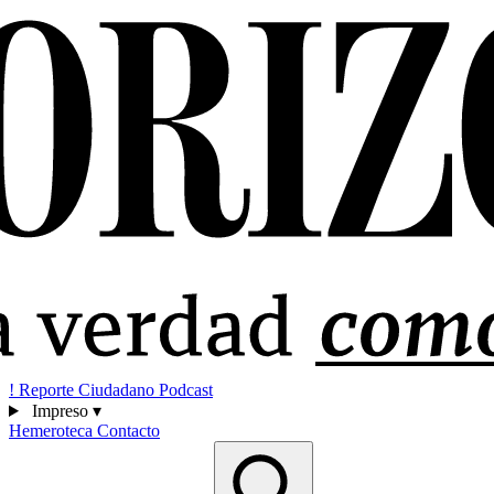
!
Reporte Ciudadano
Podcast
Impreso
▾
Hemeroteca
Contacto