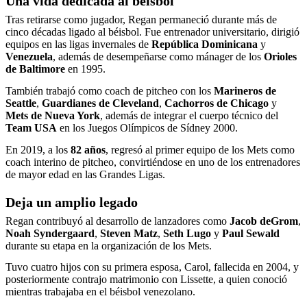
Una vida dedicada al béisbol
Tras retirarse como jugador, Regan permaneció durante más de
cinco décadas ligado al béisbol. Fue entrenador universitario, dirigió
equipos en las ligas invernales de
República Dominicana
y
Venezuela
, además de desempeñarse como mánager de los
Orioles
de Baltimore
en 1995.
También trabajó como coach de pitcheo con los
Marineros de
Seattle
,
Guardianes de Cleveland
,
Cachorros de Chicago
y
Mets de Nueva York
, además de integrar el cuerpo técnico del
Team USA
en los Juegos Olímpicos de Sídney 2000.
En 2019, a los
82 años
, regresó al primer equipo de los Mets como
coach interino de pitcheo, convirtiéndose en uno de los entrenadores
de mayor edad en las Grandes Ligas.
Deja un amplio legado
Regan contribuyó al desarrollo de lanzadores como
Jacob deGrom
,
Noah Syndergaard
,
Steven Matz
,
Seth Lugo
y
Paul Sewald
durante su etapa en la organización de los Mets.
Tuvo cuatro hijos con su primera esposa, Carol, fallecida en 2004, y
posteriormente contrajo matrimonio con Lissette, a quien conoció
mientras trabajaba en el béisbol venezolano.