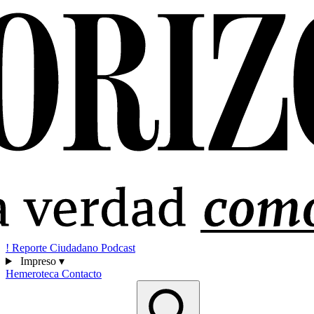
!
Reporte Ciudadano
Podcast
Impreso
▾
Hemeroteca
Contacto