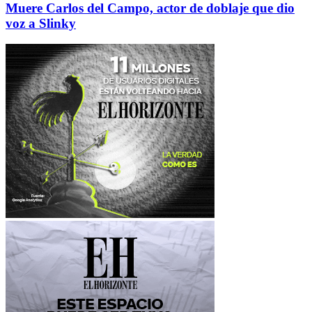
Muere Carlos del Campo, actor de doblaje que dio
voz a Slinky