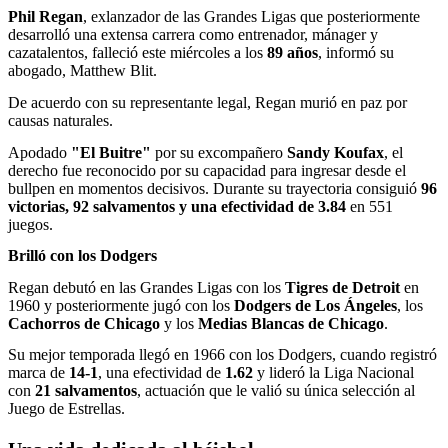
Phil Regan
, exlanzador de las Grandes Ligas que posteriormente
desarrolló una extensa carrera como entrenador, mánager y
cazatalentos, falleció este miércoles a los
89 años
, informó su
abogado, Matthew Blit.
De acuerdo con su representante legal, Regan murió en paz por
causas naturales.
Apodado
"El Buitre"
por su excompañero
Sandy Koufax
, el
derecho fue reconocido por su capacidad para ingresar desde el
bullpen en momentos decisivos. Durante su trayectoria consiguió
96
victorias, 92 salvamentos y una efectividad de 3.84
en 551
juegos.
Brilló con los Dodgers
Regan debutó en las Grandes Ligas con los
Tigres de Detroit
en
1960 y posteriormente jugó con los
Dodgers de Los Ángeles
, los
Cachorros de Chicago
y los
Medias Blancas de Chicago
.
Su mejor temporada llegó en 1966 con los Dodgers, cuando registró
marca de
14-1
, una efectividad de
1.62
y lideró la Liga Nacional
con
21 salvamentos
, actuación que le valió su única selección al
Juego de Estrellas.