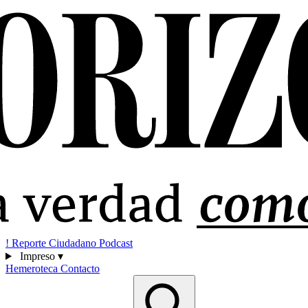
!
Reporte Ciudadano
Podcast
Impreso
▾
Hemeroteca
Contacto