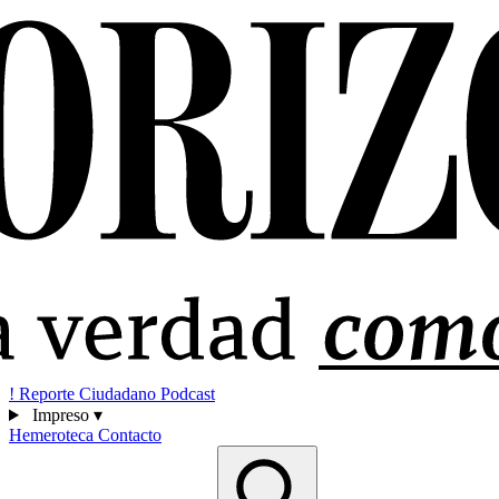
!
Reporte Ciudadano
Podcast
Impreso
▾
Hemeroteca
Contacto