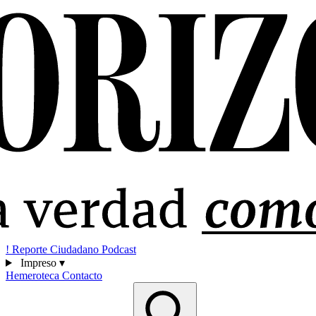
!
Reporte Ciudadano
Podcast
Impreso
▾
Hemeroteca
Contacto