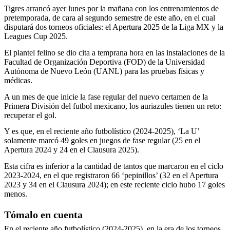
Tigres arrancó ayer lunes por la mañana con los entrenamientos de
pretemporada, de cara al segundo semestre de este año, en el cual
disputará dos torneos oficiales: el Apertura 2025 de la Liga MX y la
Leagues Cup 2025.
El plantel felino se dio cita a temprana hora en las instalaciones de la
Facultad de Organización Deportiva (FOD) de la Universidad
Autónoma de Nuevo León (UANL) para las pruebas físicas y
médicas.
A un mes de que inicie la fase regular del nuevo certamen de la
Primera División del futbol mexicano, los auriazules tienen un reto:
recuperar el gol.
Y es que, en el reciente año futbolístico (2024-2025), ‘La U’
solamente marcó 49 goles en juegos de fase regular (25 en el
Apertura 2024 y 24 en el Clausura 2025).
Esta cifra es inferior a la cantidad de tantos que marcaron en el ciclo
2023-2024, en el que registraron 66 ‘pepinillos’ (32 en el Apertura
2023 y 34 en el Clausura 2024); en este reciente ciclo hubo 17 goles
menos.
Tómalo en cuenta
En el reciente año futbolístico (2024-2025), en la era de los torneos