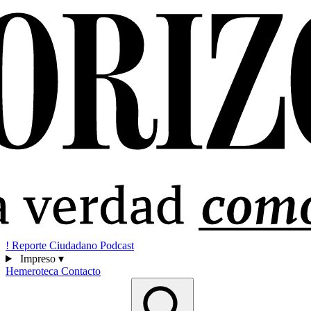
!
Reporte Ciudadano
Podcast
Impreso
▾
Hemeroteca
Contacto