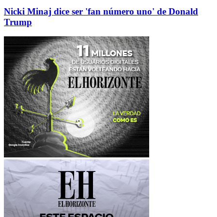
Nicki Minaj dice ser 'fan número uno' de Donald
Trump