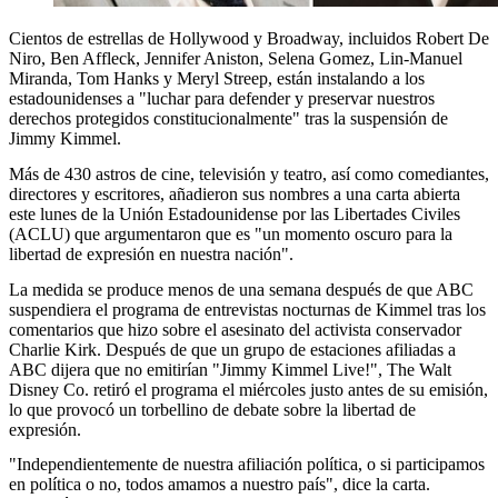
Cientos de estrellas de Hollywood y Broadway, incluidos Robert De
Niro, Ben Affleck, Jennifer Aniston, Selena Gomez, Lin-Manuel
Miranda, Tom Hanks y Meryl Streep, están instalando a los
estadounidenses a "luchar para defender y preservar nuestros
derechos protegidos constitucionalmente" tras la suspensión de
Jimmy Kimmel.
Más de 430 astros de cine, televisión y teatro, así como comediantes,
directores y escritores, añadieron sus nombres a una carta abierta
este lunes de la Unión Estadounidense por las Libertades Civiles
(ACLU) que argumentaron que es "un momento oscuro para la
libertad de expresión en nuestra nación".
La medida se produce menos de una semana después de que ABC
suspendiera el programa de entrevistas nocturnas de Kimmel tras los
comentarios que hizo sobre el asesinato del activista conservador
Charlie Kirk. Después de que un grupo de estaciones afiliadas a
ABC dijera que no emitirían "Jimmy Kimmel Live!", The Walt
Disney Co. retiró el programa el miércoles justo antes de su emisión,
lo que provocó un torbellino de debate sobre la libertad de
expresión.
"Independientemente de nuestra afiliación política, o si participamos
en política o no, todos amamos a nuestro país", dice la carta.