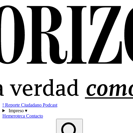
!
Reporte Ciudadano
Podcast
Impreso
▾
Hemeroteca
Contacto