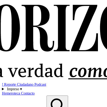
!
Reporte Ciudadano
Podcast
Impreso
▾
Hemeroteca
Contacto