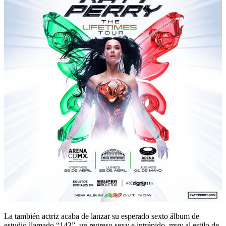
La también actriz acaba de lanzar su esperado sexto álbum de
estudio llamado “143”, un regreso sexy e intrépido, muy al estilo de