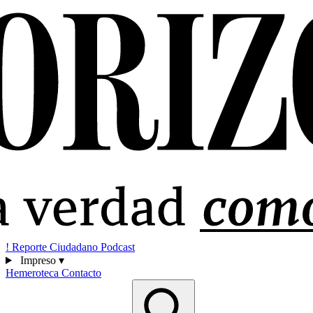
!
Reporte Ciudadano
Podcast
Impreso
▾
Hemeroteca
Contacto