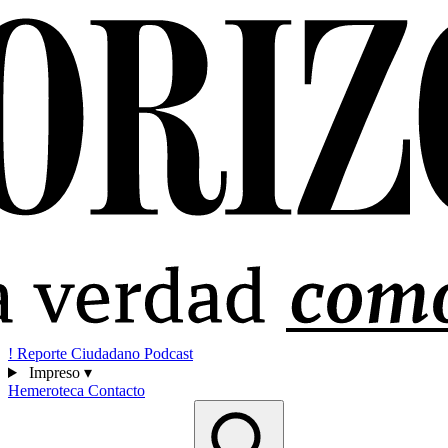
!
Reporte Ciudadano
Podcast
Impreso
▾
Hemeroteca
Contacto