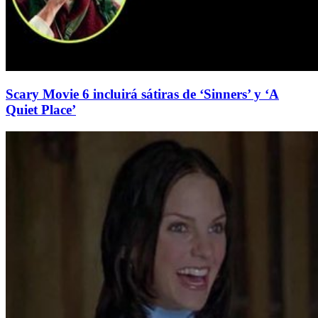
Scary Movie 6 incluirá sátiras de ‘Sinners’ y ‘A
Quiet Place’