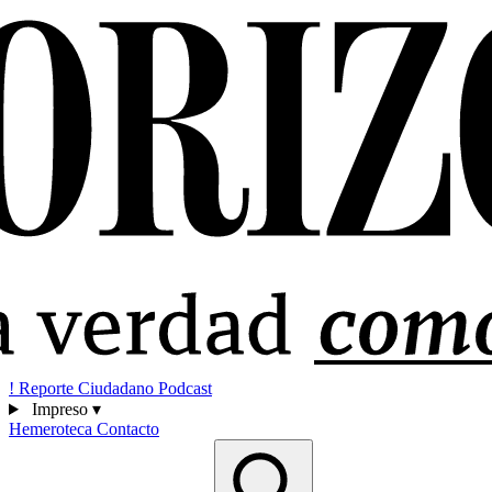
!
Reporte Ciudadano
Podcast
Impreso
▾
Hemeroteca
Contacto