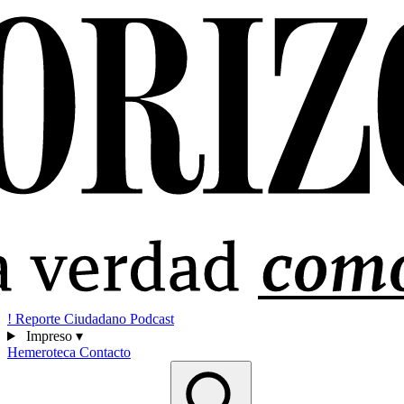
!
Reporte Ciudadano
Podcast
Impreso
▾
Hemeroteca
Contacto