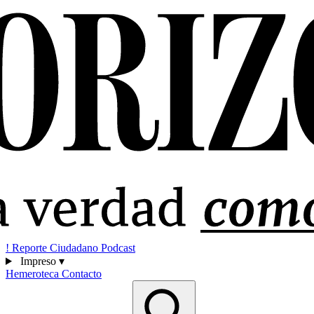
!
Reporte Ciudadano
Podcast
Impreso
▾
Hemeroteca
Contacto