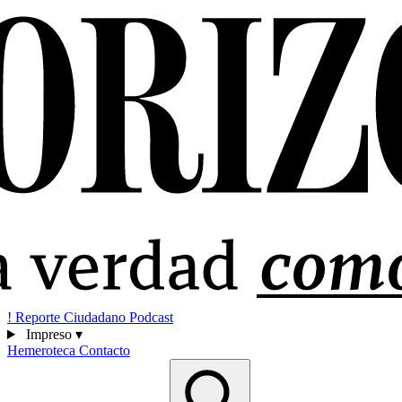
!
Reporte Ciudadano
Podcast
Impreso
▾
Hemeroteca
Contacto