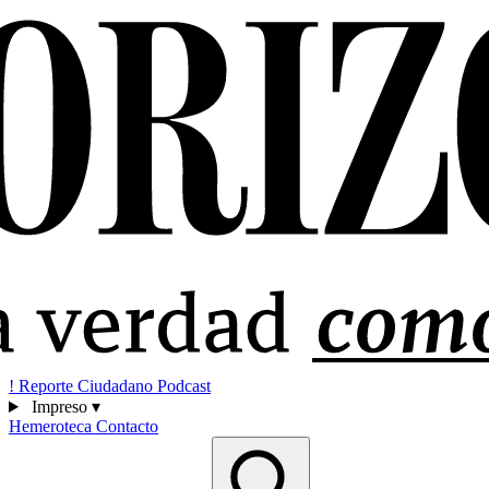
!
Reporte Ciudadano
Podcast
Impreso
▾
Hemeroteca
Contacto