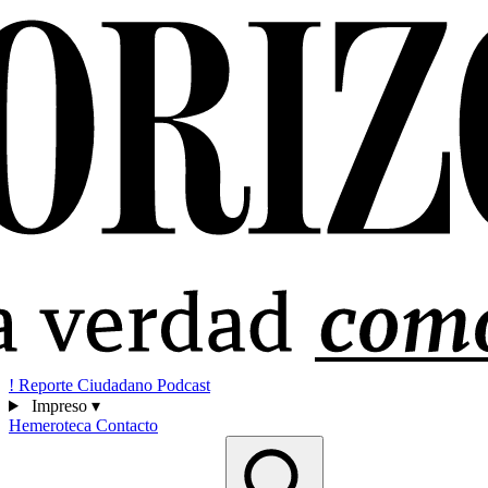
!
Reporte Ciudadano
Podcast
Impreso
▾
Hemeroteca
Contacto