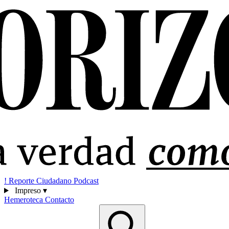
!
Reporte Ciudadano
Podcast
Impreso
▾
Hemeroteca
Contacto