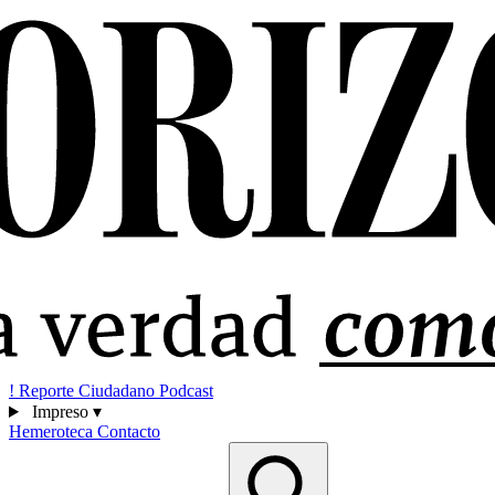
!
Reporte Ciudadano
Podcast
Impreso
▾
Hemeroteca
Contacto