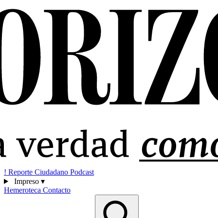
!
Reporte Ciudadano
Podcast
Impreso
▾
Hemeroteca
Contacto