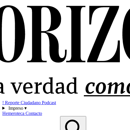
!
Reporte Ciudadano
Podcast
Impreso
▾
Hemeroteca
Contacto