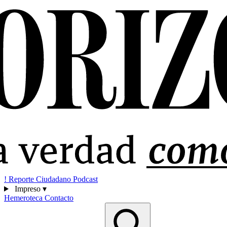
!
Reporte Ciudadano
Podcast
Impreso
▾
Hemeroteca
Contacto