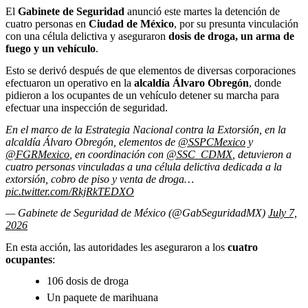
El
Gabinete de Seguridad
anunció este martes la detención de
cuatro personas en
Ciudad de México
, por su presunta vinculación
con una célula delictiva y aseguraron
dosis de droga, un arma de
fuego y un vehículo
.
Esto se derivó después de que elementos de diversas corporaciones
efectuaron un operativo en la
alcaldía Álvaro Obregón
, donde
pidieron a los ocupantes de un vehículo detener su marcha para
efectuar una inspección de seguridad.
En el marco de la Estrategia Nacional contra la Extorsión, en la
alcaldía Álvaro Obregón, elementos de
@SSPCMexico
y
@FGRMexico
, en coordinación con
@SSC_CDMX
, detuvieron a
cuatro personas vinculadas a una célula delictiva dedicada a la
extorsión, cobro de piso y venta de droga…
pic.twitter.com/RkjRkTEDXO
— Gabinete de Seguridad de México (@GabSeguridadMX)
July 7,
2026
En esta acción, las autoridades les aseguraron a los
cuatro
ocupantes
:
106 dosis de droga
Un paquete de marihuana