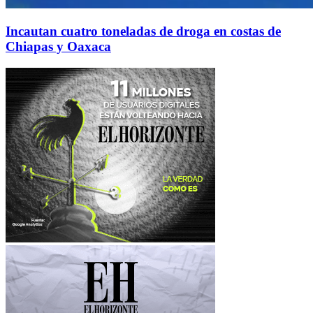
Incautan cuatro toneladas de droga en costas de
Chiapas y Oaxaca