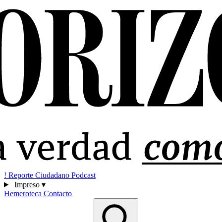
!
Reporte Ciudadano
Podcast
Impreso
▾
Hemeroteca
Contacto