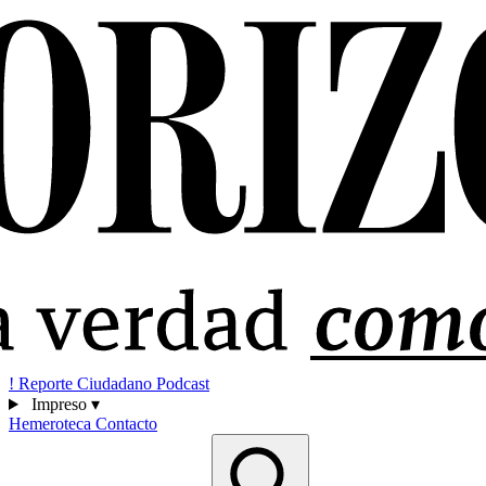
!
Reporte Ciudadano
Podcast
Impreso
▾
Hemeroteca
Contacto