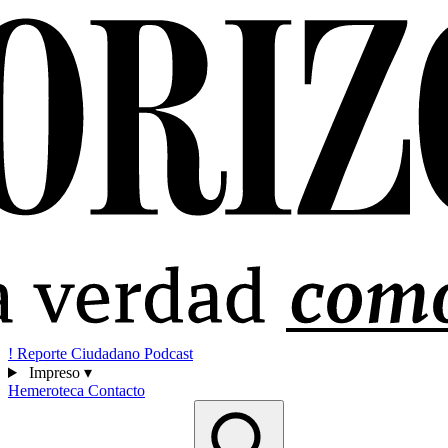
!
Reporte Ciudadano
Podcast
Impreso
▾
Hemeroteca
Contacto