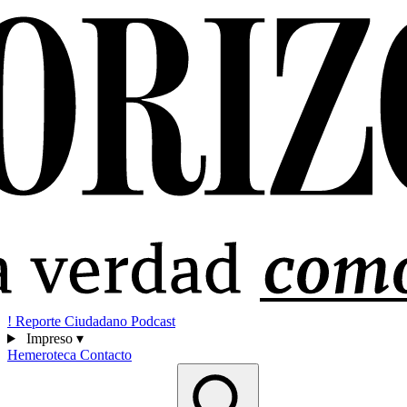
!
Reporte Ciudadano
Podcast
Impreso
▾
Hemeroteca
Contacto