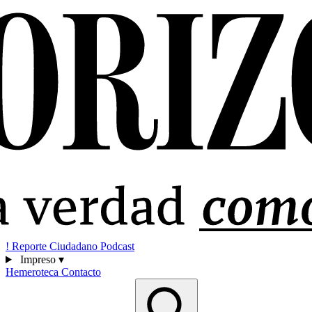
!
Reporte Ciudadano
Podcast
Impreso
▾
Hemeroteca
Contacto