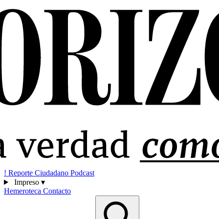
!
Reporte Ciudadano
Podcast
Impreso
▾
Hemeroteca
Contacto