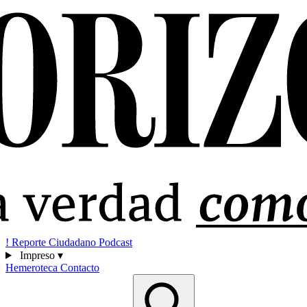
!
Reporte Ciudadano
Podcast
Impreso
▾
Hemeroteca
Contacto