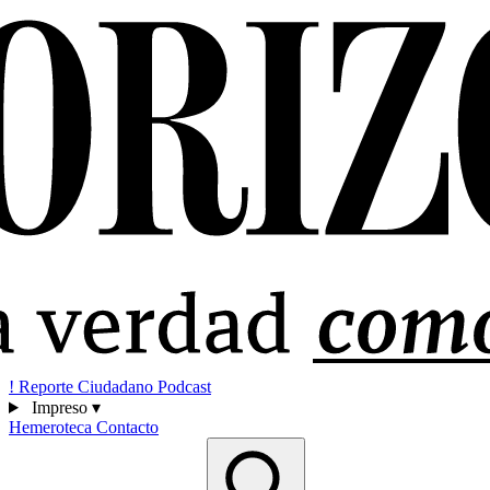
!
Reporte Ciudadano
Podcast
Impreso
▾
Hemeroteca
Contacto